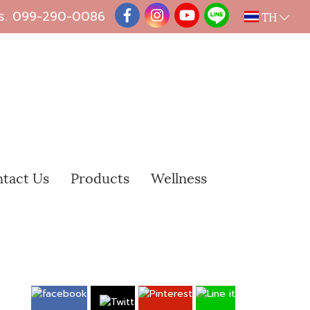
ร.
099-290-0086
TH
tact Us
Products
Wellness