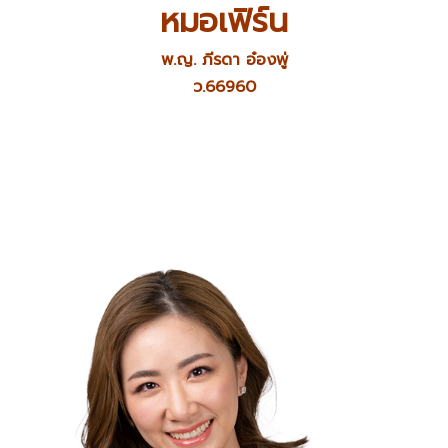
หมอเฟิร์น
พ.ญ. ภีรดา อ๋องพู่
ว.66960