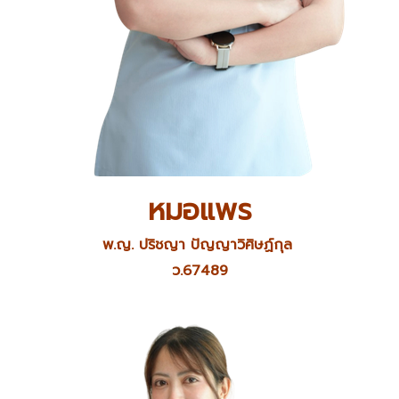
หมอแพร
พ.ญ. ปริชญา ปัญญาวิศิษฏ์กุล
ว.67489