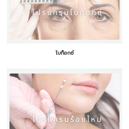
โบท็อกซ์