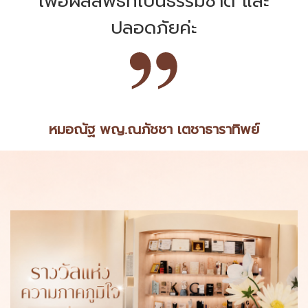
เพื่อผลลัพธ์ที่เป็นธรรมชาติ และ
ปลอดภัยค่ะ
หมอณัฐ พญ.ณภัชชา เตชาธาราทิพย์