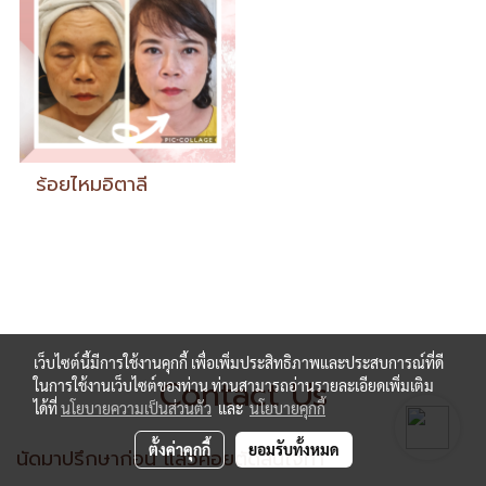
ร้อยไหมอิตาลี
เว็บไซต์นี้มีการใช้งานคุกกี้ เพื่อเพิ่มประสิทธิภาพและประสบการณ์ที่ดี
Contact Us
ในการใช้งานเว็บไซต์ของท่าน ท่านสามารถอ่านรายละเอียดเพิ่มเติม
ได้ที่
นโยบายความเป็นส่วนตัว
และ
นโยบายคุกกี้
ตั้งค่าคุกกี้
ยอมรับทั้งหมด
นัดมาปรึกษาก่อน แล้วค่อยตัดสินใจทำ