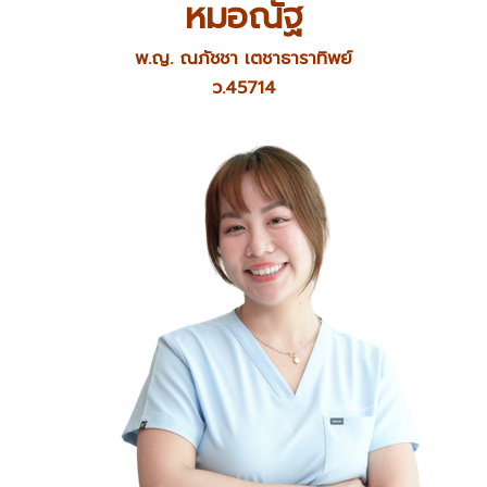
หมอณัฐ
พ.ญ. ณภัชชา เตชาธาราทิพย์
ว.45714