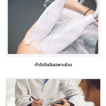
กำจัดไขมันเฉพาะส่วน