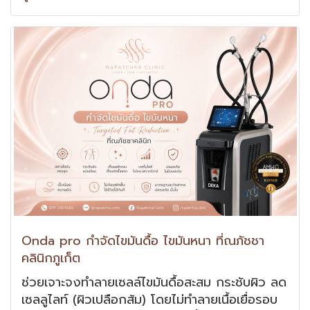
เกณฑ์จริง ที่ใช้แยกว่าคลินิกไหน วิเคราะห์หน้าถูก
ใช้ของแท้ และดูแลผลลัพธ์ระยะยาวได้จริง
Onda pro กำจัดไขมันดื้อ ไขมันหนา ที่ณภัชชา
คลินิกภูเก็ต
ช่วยเจาะจงทำลายเซลล์ไขมันดื้อสะสม กระชับผิว ลด
เซลลูไลท์ (ผิวเปลือกส้ม) โดยไม่ทำลายเนื้อเยื่อรอบ