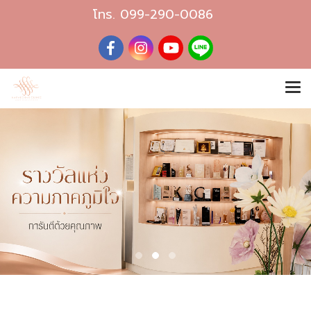
โทร.
099-290-0086