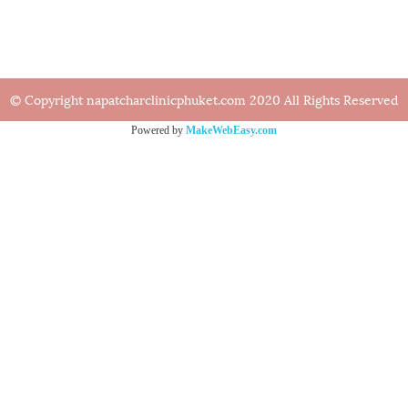
© Copyright napatcharclinicphuket.com 2020 All Rights Reserved
Powered by
MakeWebEasy.com