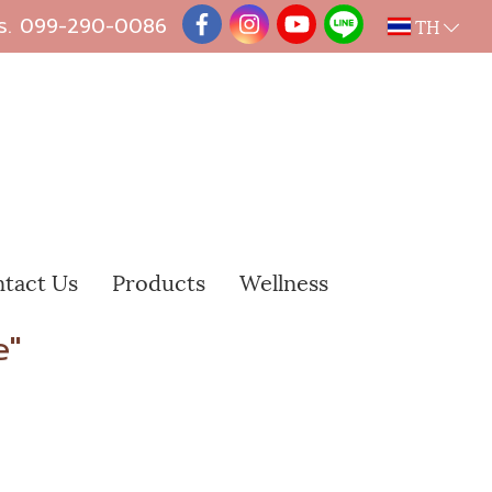
ร.
099-290-0086
TH
tact Us
Products
Wellness
e"