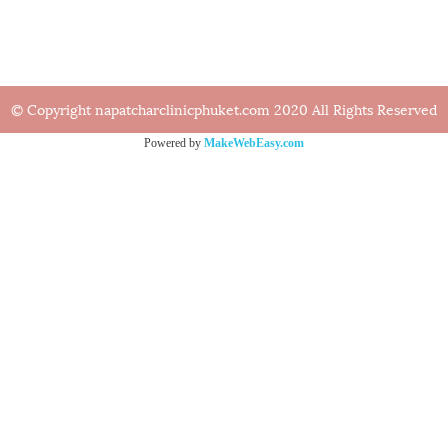
© Copyright napatcharclinicphuket.com 2020 All Rights Reserved
Powered by
MakeWebEasy.com