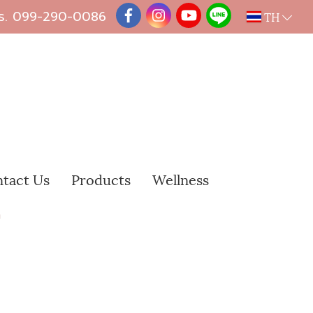
ร.
099-290-0086
TH
tact Us
Products
Wellness
"