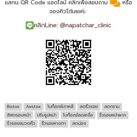
แสกน QR Code แอดไลน์ คลิกเพื่อสอบถาม
หรือ
จองคิวได้เลยค่ะ
คลิกLine: @napatchar_clinic
Botox
Aestox
โบท็อกซ์เกาหลี
ลดริ้วรอย
ลดกราม
ลิฟกรอบหน้า
ปรับรูปหน้า
โบท็อกซ์ลดเหงื่อ
ริ้วรอยหน้าผาก
ริ้วรอยขมวดคิ้ว
ริ้วรอยหางตา
ลดน่อง