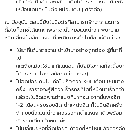
เว้น 1-2 ปีแล้ว จะกลับมาตึงได้นะคะ บางคนก็จะยัง
เหมือนเดิมค่ะ ไม่ตึงเหมือนเดิม (เศร้าต่อ)
ณ ปัจจุบัน ตอนนี้ยังไม่มีอะไรที่สามารถรักษาภาวะการ
ดื้อโบท็อกซ์ได้นะคะ เพราะฉะนั้นหมอแนะนำว่า พยายาม
หลีกเลี่ยงปัจจัยต่างๆ ที่จะเกิดการดื้อโบท็อกซ์ดีกว่าค่ะ
ใช้ยาที่ได้มาตรฐาน นำเข้ามาอย่างถูกต้อง รู้ที่มาที่
ไป
(แต่ถึงแม้จะใช้ยาแท้แน่นอน ก็ยังมีโอกาสที่จะดื้อยา
ได้นะคะ แต่โอกาสน้อยกว่ามากค่ะ)
ไม่ฉีดบ่อยเกินไป คือไม่เร็วกว่า 3-4 เดือน เช่นบาง
ครั้ง เราอาจจะรู้สึกว่า ริ้วรอยที่ใดที่หนึ่งมาเร็วกว่า
แล้วจะไปฉีดเฉพาะตำแน่งที่มาก่อน จากนั้นพออีก
1-2 เดือนครบรอบฉีด ตำแหน่งอื่น ก็ไปฉีดอีกครั้ง
ถ้าแบบนี้จะแนะนำว่าควรรอทุกตำแหน่ง เติมพร้อม
กันรอบเดียวกันหมดค่ะ
ไม่เปลี่ยนยี่ห้อที่ฉีดบ่อยๆ ถ้าฉีดยี่ห้อไหนแล้วควรฉีด