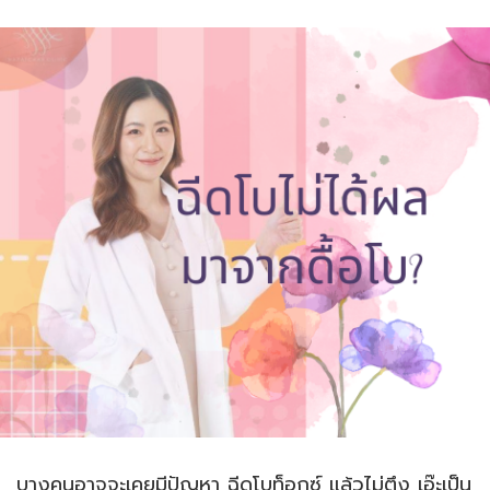
บางคนอาจจะเคยมีปัญหา ฉีดโบท็อกซ์ แล้วไม่ตึง เอ๊ะเป็น