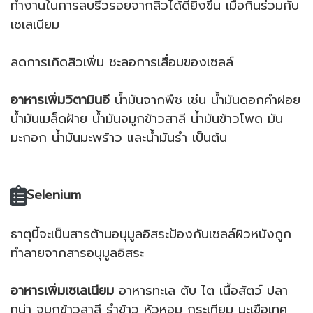
ทำงานในการลบริ้วรอยจากสิวได้ดียิ่งขึ้น เมื่อกินร่วมกับ
เซเลเนียม
ลดการเกิดสิวเพิ่ม ชะลอการเสื่อมของเซลล์
อาหารเพิ่มวิตามินอี
น้ำมันจากพืช เช่น น้ำมันดอกคำฝอย
น้ำมันเมล็ดฝ้าย น้ำมันจมูกข้าวสาลี น้ำมันข้าวโพด มัน
มะกอก น้ำมันมะพร้าว และน้ำมันรำ เป็นต้น
Selenium
ธาตุนี้จะเป็นสารต้านอนุมูลอิสระป้องกันเซลล์ผิวหนังถูก
ทำลายจากสารอนุมูลอิสระ
อาหารเพิ่มเซเลเนียม
อาหารทะเล ตับ ไต เนื้อสัตว์ ปลา
ทูน่า จมูกข้าวสาลี รำข้าว หัวหอม กระเทียม มะเขือเทศ