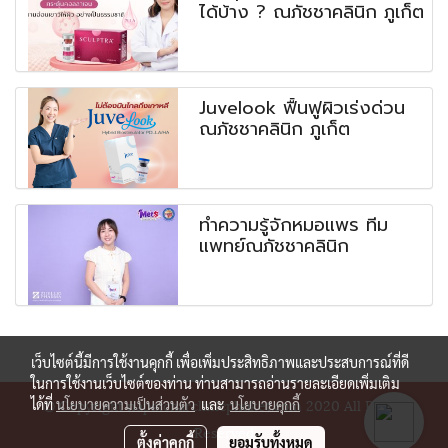
ได้บ้าง ? ณภัชชาคลินิก ภูเก็ต
Juvelook ฟื้นฟูผิวเร่งด่วน
ณภัชชาคลินิก ภูเก็ต
ทำความรู้จักหมอแพร ทีม
แพทย์ณภัชชาคลินิก
เว็บไซต์นี้มีการใช้งานคุกกี้ เพื่อเพิ่มประสิทธิภาพและประสบการณ์ที่ดี
ในการใช้งานเว็บไซต์ของท่าน ท่านสามารถอ่านรายละเอียดเพิ่มเติม
© Copyright napatcharclinicphuket.com 2020 All Rights
ได้ที่
นโยบายความเป็นส่วนตัว
และ
นโยบายคุกกี้
Reserved
ตั้งค่าคุกกี้
ยอมรับทั้งหมด