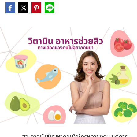
สิว อาจเป็นปัญหากวนใจใครหลายๆคน แต่การ