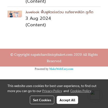
(Content)
Juvelook ฟื้นฟูผิวเร่งด่วน ณภัชชาคลินิก ภูเก็ต
3 Aug 2024
(Content)
© Copyright napatcharclinicphuket.com 2020 All Rights
Reserved
Powered by
MakeWebEasy.com
This website uses cookies for best user experience, to find out
more you can go to our
Privacy Policy
and
Cookies Policy
Set Cookies
Accept All