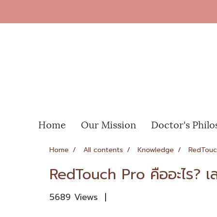
Home
Our Mission
Doctor's Phil
Home
All contents
Knowledge
RedTouch 
RedTouch Pro คืออะไร? เลเ
5689 Views
|